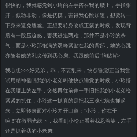
很快的，我就感觉到小玲的左手搭在我的腰上，手指张
开，似动非动，像是抚摸，害得我心跳加速，想要转一
下身来避免尴尬。正想要转身改成正躺的时候，发现背
后有一股压迫感，害我进退两难，那并不是小玲的杀
气，而是小玲那饱满的双峰紧贴在我的背部，她的心跳
亦随着她的乳尖传到我心房。我跟她前后“胸贴背>
我心想>>>好兄弟，乖，不要乱来，快点睡觉!正当我尝
试用精神催眠我的小老弟叫他快点睡觉的时候，小玲搭
在我腰上的左手，突然再往前伸一手旧把我的小老弟给
紧紧的抓住，小玲这一抓真的是把我三魂七魄也抓起
来，立即转身面对小玲并开口道：“小玲，你在干
嘛!!!”在微弱光线下，我看到小玲正看着我忍着笑，左手
还是抓着我的小老弟!