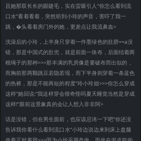
且她那双长长的眼睫毛，实在蛮吸引人“你怎么看到流
口水”看着看着，突然听到小玲的声音，害吓了我一
跳，�头看着房门外的她，更差点让我流鼻血>
洗澡后的小玲，上半身只穿着一件墨绿色的肚脐==a没
错，那是中国式的肚兜，就是前面一块布，后面结着两
根绳子的那种>>>那丰满的乳房像是要破布而出似的，
而胸前那两颗跳豆若隐若现，而下半身则穿着一条蓝色
的热裤，那是不能再短的程度“玲小玲姐>>>你怎么穿成
这样”她回说:“我这样穿会很奇怪吗夏天睡觉当然是穿成
这样!”眼前这景象真的会让人想入非非阿>
话是没错，但在男生面前，也应该忌讳一下吧“你还没
告诉我你看什么看到流口水”小玲边说边来到床上盘腿
坐着正对着我>>>因为小玲采用盘坐，而坐在书桌前的