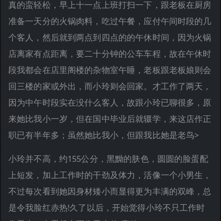
真的蛮轻松，早上十一点上班打扫一下，跟老板在厨房
准备一天分的火锅肉料，吃过午餐，应付午间时段的几
个客人，然后就到两点到四点的的午休时间，因为火锅
店离家有点距离，要二十分钟的公车车程，故在午休时
段我都会在店里阁楼的杂物室午睡，老板跟老板娘则会
回三楼的家或外出，而小玲则会回家。才工作了两天，
因为中午时段实在没什么客人，故跟小玲已聊很多，原
来她比我小一岁，但在国中毕业后就辍学，来这店作正
职已有半年多；虽然她比我小，但跟我比她是老鸟>
小玲并不高，约155公分，黑黝的肤色，圆圆的脸蛋配
上短发，加上工作时的干劲及体力，活像一个小男生，
不过每次看到她因身材矮小而显得更为丰满的双峰，总
是令我脸红赤热!久了以后，开始觉得小玲不只工作时