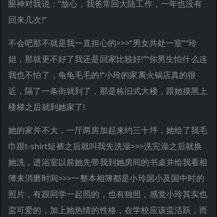
眼神对我说：“放心，我爸常回大陆工作，一年也没有
回来几次!”
不会吧那不就是我一直担心的>>>“男女共处一室”“玲
姐，那就更不好了我还是回家比较好!”“你男生怕什么连
我也不怕了，龟龟毛毛的!”小玲的家离火锅店真的很
近，隔了一条街就到了，那是栋旧式大楼，跟她摸黑上
楼梯之后就到她家了!
她的家并不大，一厅两房加起来约三十坪，她给了我毛
巾跟t-shirt短裤之后就叫我先洗澡>>>洗完澡之后就换
她洗，进浴室以前她先带我到她房间的书桌并给我看相
簿来消磨时间>>>一整本相簿都是小玲国小及国中时的
照片，有跟同学一起照的，也有独照，感觉小玲其实也
蛮可爱的，加上她热情的性格，在学校应该蛮活跃，而