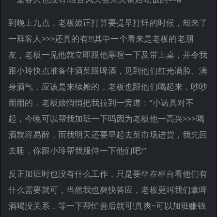
到晚上九点，老板娘正打算要提早打烊的时候，却来了
一群客人>>>还真的有!!!其中一个看来是老板的老朋
友，老板一见他就立即跟他寒暄一下及带上桌，并令我
跟小玲快点准备伴酒菜跟啤酒，见到他们红光满脸、满
身酒气，应该是来续摊的，老板也跟他们喝起来，吵吵
闹闹的，老板娘悄悄把我拉到一旁道：“小诺真对不
起，今晚可以帮我加班一下吗因为老板他一高兴>>>喝
酒就容易醉，而我明天还要早起去菜市场进货，我先回
去睡，你跟小玲帮我服侍一下他们吧!”
反正加班时也没有什么工作，只是要坐在柜台看他们有
什么需要就可，当然我也爽快答应，老板更叫我们拿啤
酒喝没关系，等一下帮忙善后就可!真爽~可以加班赚钱