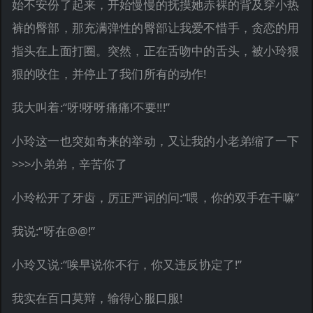
始不安份了起来，开始慢慢的抚摸她赤裸的背及穿小热
裤的臀部，那充满弹性的臀部让我爱不惜手，贪恋的用
指头在上面打圈。突然，正在舌吻中的舌头，被小玲狠
狠的咬住，并停止了我们所有的动作!
我大叫着:“呀!呀呀痛痛!不要!!!”
小玲这一也突如奇来的举动，又让我的小老弟缩了一下
>>>小弟弟，辛苦你了
小玲松开了牙齿，厉正严词的问:“喂，你的双手在干嘛”
我说:“呀在@@!”
小玲又说:“唉早说你不行，你又违反协定了!”
我实在百口莫辩，输得心服口服!