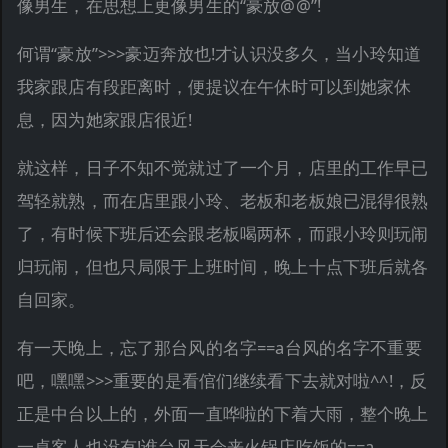
像男生，在思想上更像男生的“豪放@@”!
何谓“豪放”>>>豪迈奔放也!才认识没多久，当小玲知道
我家跟店有段距离时，便提议在午休时可以到她家休
息，因为她家跟店很近!
就这样，日子不知不觉就过了一个月，店里的工作早已
驾轻就熟，而在店里跟小玲、老板和老板娘已混得很熟
了，有时候下班后还会跟老板喝两杯，而跟小玲则玩闹
归玩闹，但也只局限于上班时间，晚上十点下班后就各
自回家。
有一天晚上，忘了那台风的名字==a台风的名字不重要
吧，嘿嘿>>>重要的是看倌们继续看下去就对啦^^!，反
正是中台以上的，外面一直哗啦的下着大雨，整个晚上
一桌客人也没有!谁台风天会来火锅店吃饭的==a