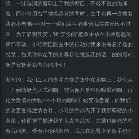
候，一沬湿润的唇印上了我的嘴巴，不轻不重的滋润
着，而小玲用右手搂着我背的同时，左手也再一次搂着
我的小老弟>>>对于一瞬间发生的事情我实在反应不过
来，为了静观其变，我“安份的”把双手放在小玲翘翘的
臀部不动。小玲嘴巴跟左手的行动对我来说有着矛盾的
感觉，如果说她左手的套弄是在挑逗我的话，她的唇却
像是安抚着我内心的冲动!
渐渐的，我们二人的专注力像是集中在亲吻上，我们从
一开始蜻蜓点水式的吻，转为像八爪鱼般吸啜的吻，再
化为激情的舌吻>>>小玲的唿吸开始变得急促，而我们
的吻更变得激情贪婪，小玲的手亦离开了我那坚硬的小
老弟，转而把手插进我的头发内乱抓，左腿也自然的勾
着我的脚。受着小玲的影响，我放在她臀上的双手也开