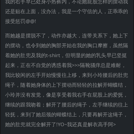
我的右手早已处身小热裤内，不论她屁股怎样的摆动我
还是贴在上面，没办法，我是一个守信的人，正乖乖的
接受惩罚@@!
而她越是摆脱不了，动作亦越大，连带关系下，她上下
的摆动，也令到她的胸部开始在我的胸口摩擦，虽然隔
着她的肚兜及我的t-shirt，但明显的她的乳头早已坚挺
起来，正在不自觉的诱惑着我>>>隔靴骚痒总是难耐，
我比较闲的左手开始慢慢往上移，来到小玲腰后的肚兜
绳子，随着她身体的上下摆动而轻轻的拉解开蝴蝶结，
小玲并没有发觉，像是享受着我右手在屁股上的爱抚，
继续的跟我吻着；解开了腰后的绳子，左手继续的往上
轻抚，来到了她后颈的蝴蝶结上，只要再解开这绳子，
她的肚兜就完全解开了!YO~我还真是解衣高手阿>