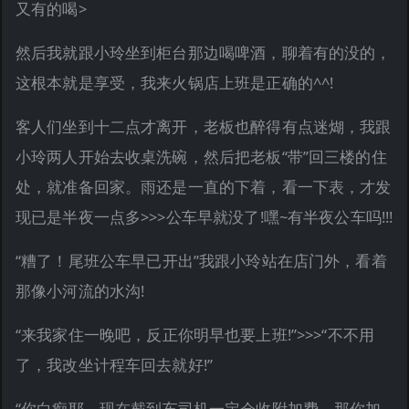
又有的喝>
然后我就跟小玲坐到柜台那边喝啤酒，聊着有的没的，
这根本就是享受，我来火锅店上班是正确的^^!
客人们坐到十二点才离开，老板也醉得有点迷煳，我跟
小玲两人开始去收桌洗碗，然后把老板“带”回三楼的住
处，就准备回家。雨还是一直的下着，看一下表，才发
现已是半夜一点多>>>公车早就没了!嘿~有半夜公车吗!!!
“糟了！尾班公车早已开出”我跟小玲站在店门外，看着
那像小河流的水沟!
“来我家住一晚吧，反正你明早也要上班!”>>>“不不用
了，我改坐计程车回去就好!”
“你白痴耶，现在截到车司机一定会收附加费，那你加