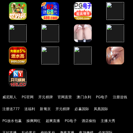
威尼斯人
PG官网
开元棋牌
官网直营
澳门永利
PG电子
注册送钱
注册送777
送福利
新葡京
开元棋牌
必赢国际
凤凰国际
PG放水包赢
操爽网红
超爽直播
PG电子
酒店偷拍
主播大秀
王妃直播
乱伦黄片
偷拍私处
趣夜直播
夜场嫩模
必发国际