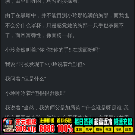
胸，由里而外的，均匀的搓揉着!
由于在黑暗中，并不能目测小玲那饱满的胸部，而我也
不会分什么罩杯，只是感觉她的胸部一只手也掌握不
了，而且富弹性，像面粉一样。
小玲突然叫着:“你!你!!你的手!!!在搓面粉吗”
我说:“呵被发现了>小玲说着:“但!但>
我问着:“但是什么”
小玲呻吟着:“但很很舒服!!!”
我说着:“当然，我的师父是加腾英!”“什么谁是呀是谁”我
没有再回答小玲，继续专心于我的攻击，在我手口并用
的刺激她胸部的时候，我的左手并没有闲着，我漫游于