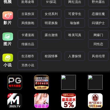
视频
欺辱凌辱
91探花
网红流出
野外露出
古装扮演
女优系列
可爱学生
恋腿狂魔
影片
风情旗袍
明星换脸
瑜伽裤
闷骚护士
卡通漫画
露出激情
唯美写真
网爆门
图片
传媒出品
同性恋
生活都市
校园情事
人妻纵情
风俗伦理
小说
另类小说