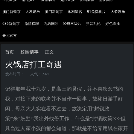
澳门新葡京
大发娱乐
澳門新葡京
永利皇宫
91免费看片
大發娱乐
636新葡京
激情裸聊
九鼎国际
经典三级片
抖音乱伦
好色直播
开元官方
首页
校园情事
正文
火锅店打工奇遇
发布时间：
人气：741
记得那年我十九岁，是高三的暑假，并不喜欢念书的
我，对接下来的联考并不当作一回事，故终日游手好
闲，母亲大人实在看不过去，故决定用“封锁政
策!”来“鼓励!”我出外找份工作，什么是“封锁政策>>>但
凡当过人家小孩的都会知道，那就是不给零用钱在家开