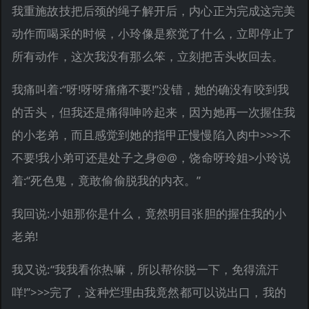
我重施故技把后颈的绳子解开后，内心正为完成这完美
动作而喝采的时候，小玲像是察觉了什么，立即停止了
所有动作，这次我没有那么笨，立刻把舌头收回去。
我痛叫着:“呀!呀呀痛痛不要!”没错，她的确没有咬到我
的舌头，但我还是痛得呻吟起来，因为她再一次握住我
的小老弟，而且感觉到她的指甲正慢慢陷入肉中>>>不
不要!我小弟可还是处子之身@@，饶命呀玲姐>小玲说
着:“死色鬼，竟敢偷偷脱我的内衣。”
我回说:小姐那你是什么，竟然明目张胆的握住我的小
老弟!
我又说:“我我看你热嘛，所以帮你脱一下，免得流汗
咩!”>>>完了，这种烂理由我竟然都可以说出口，我的